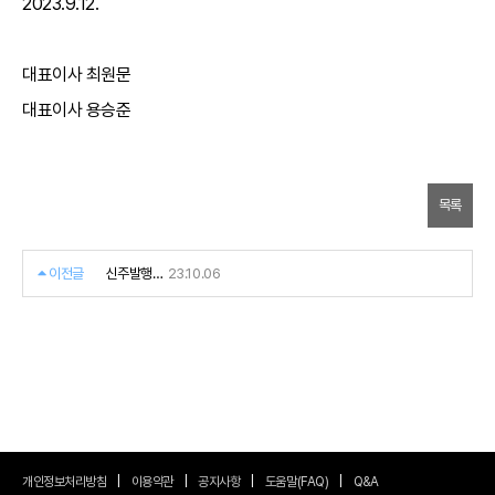
2023.9.12
.
대표이사 최원문
대표이사 용승준
목록
이전글
신주발행공
23.10.06
고
개인정보처리방침
이용약관
공지사항
도움말(FAQ)
Q&A