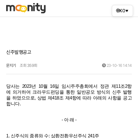
🌐
KO
▼
신주발행공고
문지기
조회 359회
23-10-16 14:14
당사는
2023
년
10
월
16
일
임시주주총회에서
정관
제
11
조
2
항
에
의거하여
크라우드펀딩을
통한
일반공모
방식의
신주
발행
을
하였으므로
,
상법
제
418
조
제
4
항에
따라
아래의
사항을
공고
합니다
.
-
아
래
-
1.
신주식의
종류와
수
:
상환전환우선주식
24
1
주