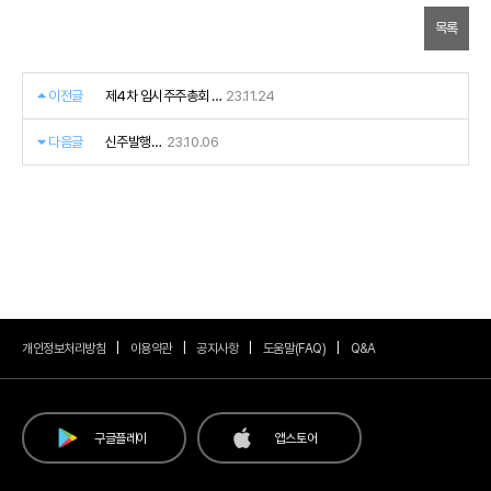
목록
이전글
제4차 임시주주총회 공
23.11.24
고
다음글
신주발행공
23.10.06
고
개인정보처리방침
이용약관
공지사항
도움말(FAQ)
Q&A
구글플레이
앱스토어