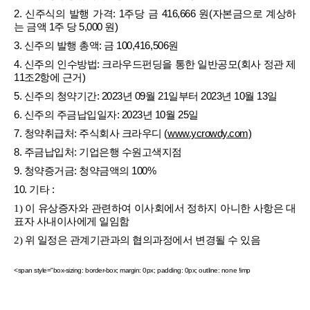
2.
신주식의
발행
가격
: 1
주당
금
416,666
원
(
자본금으로
계상하
는
금액
1
주
당
5,000
원
)
3.
신주의
발행
총액
:
금
100,416,506
원
4.
신주의
인수방법
:
크라우드펀딩을
통한
일반공모
(
회사
정관
제
11
조
2
항에
근거
)
5.
신주의
청약기간
: 2023
년
09
월
21
일부터
2023
년
10
월
13
일
6.
신주의
주금납입일자
: 2023
년
10
월
25
일
7.
청약취급처
:
주식회사
크라우디
(
www.ycrowdy.com)
8.
주금납입처
: 기업은행 수원고색지점
9.
청약증거금
:
청약금액의
100%
10.
기타
:
1)
이
유상증자와
관련하여
이사회에서
정하지
아니한
사항은
대
표자
사내이사에게
일임함
2)
위
일정은
관계기관과의
협의과정에서
변경될
수
있음
<span style="box-sizing: border-box; margin: 0px; padding: 0px; outline: none !imp