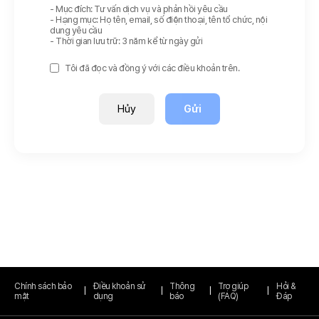
- Mục đích: Tư vấn dịch vụ và phản hồi yêu cầu
- Hạng mục: Họ tên, email, số điện thoại, tên tổ chức, nội
dung yêu cầu
- Thời gian lưu trữ: 3 năm kể từ ngày gửi
Tôi đã đọc và đồng ý với các điều khoản trên.
Hủy
Gửi
Chính sách bảo
Điều khoản sử
Thông
Trợ giúp
Hỏi &
mật
dụng
báo
(FAQ)
Đáp